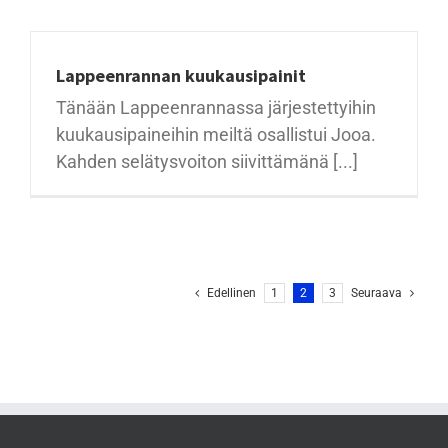
Lappeenrannan kuukausipainit
Tänään Lappeenrannassa järjestettyihin
kuukausipaineihin meiltä osallistui Jooa.
Kahden selätysvoiton siivittämänä [...]
Edellinen
1
2
3
Seuraava