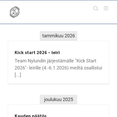
Skip
to
content
tammikuu 2026
Kick start 2026 – leiri
Team Nylundin järjestämälle "Kick Start
2026"- leirille (4.-6.1.2026) meiltä osallistui
[...]
joulukuu 2025
Kauden päätös