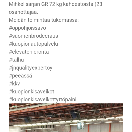
Mihkel sarjan GR 72 kg kahdestoista (23
osanottajaa.
Meidän toimintaa tukemassa:
#oppohjoissavo
#suomenbrodeeraus
#kuopionautopalvelu
#elevatehieronta
#talhu
#jnqualityexpertoy
#peeässä
#kkv
#kuopionkisaveikot
#kuopionkisaveikottyttöpaini