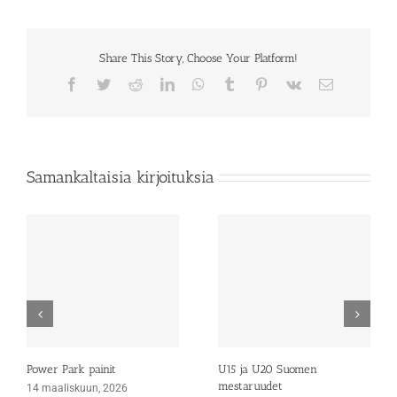
Share This Story, Choose Your Platform!
Facebook
Twitter
Reddit
LinkedIn
WhatsApp
Tumblr
Pinterest
Vk
Sähköposti
Samankaltaisia kirjoituksia
Power Park painit
U15 ja U20 Suomen
mestaruudet
14 maaliskuun, 2026