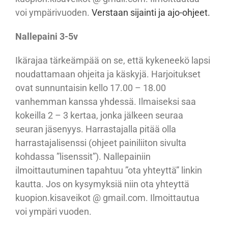
voi ympärivuoden.
Verstaan sijainti ja ajo-ohjeet.
Nallepaini 3-5v
Ikärajaa tärkeämpää on se, että kykeneekö lapsi
noudattamaan ohjeita ja käskyjä. Harjoitukset
ovat sunnuntaisin kello 17.00 – 18.00
vanhemman kanssa yhdessä. Ilmaiseksi saa
kokeilla 2 – 3 kertaa, jonka jälkeen seuraa
seuran jäsenyys. Harrastajalla pitää olla
harrastajalisenssi (ohjeet painiliiton sivulta
kohdassa ”lisenssit”). Nallepainiin
ilmoittautuminen tapahtuu ”ota yhteyttä” linkin
kautta. Jos on kysymyksiä niin ota yhteyttä
kuopion.kisaveikot @ gmail.com. Ilmoittautua
voi ympäri vuoden.