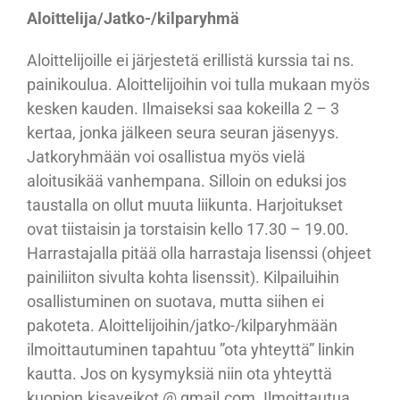
Aloittelija/Jatko-/kilparyhmä
Aloittelijoille ei järjestetä erillistä kurssia tai ns.
painikoulua. Aloittelijoihin voi tulla mukaan myös
kesken kauden. Ilmaiseksi saa kokeilla 2 – 3
kertaa, jonka jälkeen seura seuran jäsenyys.
Jatkoryhmään voi osallistua myös vielä
aloitusikää vanhempana. Silloin on eduksi jos
taustalla on ollut muuta liikunta. Harjoitukset
ovat tiistaisin ja torstaisin kello 17.30 – 19.00.
Harrastajalla pitää olla harrastaja lisenssi (ohjeet
painiliiton sivulta kohta lisenssit). Kilpailuihin
osallistuminen on suotava, mutta siihen ei
pakoteta. Aloittelijoihin/jatko-/kilparyhmään
ilmoittautuminen tapahtuu ”ota yhteyttä” linkin
kautta. Jos on kysymyksiä niin ota yhteyttä
kuopion.kisaveikot @ gmail.com. Ilmoittautua