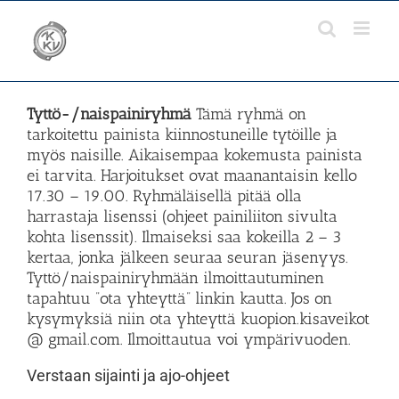
Skip
to
content
Tyttö-/naispainiryhmä
Tämä ryhmä on
tarkoitettu painista kiinnostuneille tytöille ja
myös naisille. Aikaisempaa kokemusta painista
ei tarvita. Harjoitukset ovat maanantaisin kello
17.30 – 19.00. Ryhmäläisellä pitää olla
harrastaja lisenssi (ohjeet painiliiton sivulta
kohta lisenssit). Ilmaiseksi saa kokeilla 2 – 3
kertaa, jonka jälkeen seuraa seuran jäsenyys.
Tyttö/naispainiryhmään ilmoittautuminen
tapahtuu ”ota yhteyttä” linkin kautta. Jos on
kysymyksiä niin ota yhteyttä kuopion.kisaveikot
@ gmail.com. Ilmoittautua voi ympärivuoden.
Verstaan sijainti ja ajo-ohjeet