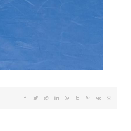
Facebook
Twitter
Reddit
LinkedIn
WhatsApp
Tumblr
Pinterest
Vk
Sähköpost