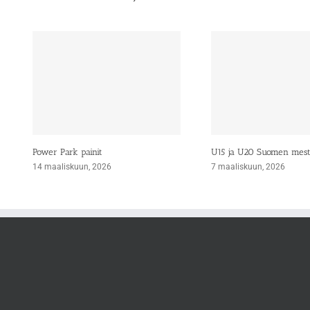
Power Park painit
U15 ja U20 Suomen mes
14 maaliskuun, 2026
7 maaliskuun, 2026