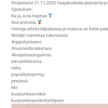
Perjantaina 21.11.2025 Vaajakoskella järjestettyyn
Sijoitukset:
Ka ja Jooa hopeaa
Asa pronssia
Hienoja otteita kilpailuissa ja mukava on kotiin pal
Meidän toimintaa tukemassa:
#oppohjoissavo
#suomenbrodeeraus
#kuopionautopalvelu
elevatehieronta
talhu
jnqualityexpertoy
peeässä
kkv
kuopionkisaveikot
kuopionkisaveikottyttöpaini