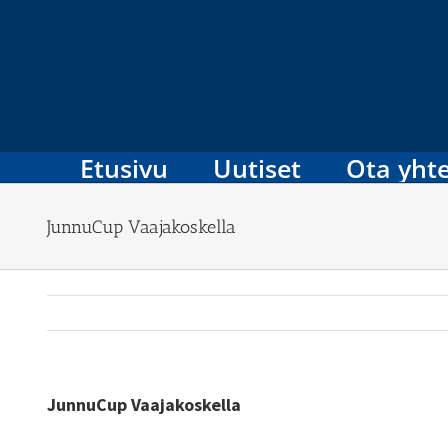
Skip
to
content
Etusivu
Uutiset
Ota yhte
JunnuCup Vaajakoskella
JunnuCup Vaajakoskella