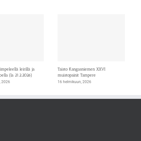
mpeleellä leirillä ja
Taisto Kangasniemen XXVI
oella (la 21.2.2026)
muistopainit Tampere
, 2026
16 helmikuun, 2026