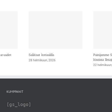
taruudet
Salikisat kotisalilla
Painijamme Si
kisoissa Ilmaj
28 helmikuun, 2026
22 helmikuun
KUMPPANIT
[gs_logo]