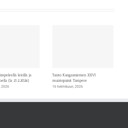
mpeleellä leirillä ja
Taisto Kangasniemen XXVI
oella (la 21.2.2026)
muistopainit Tampere
, 2026
16 helmikuun, 2026