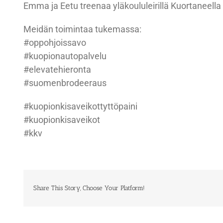
Emma ja Eetu treenaa yläkoululeirillä Kuortaneella
Meidän toimintaa tukemassa:
#oppohjoissavo
#kuopionautopalvelu
#elevatehieronta
#suomenbrodeeraus
#kuopionkisaveikottyttöpaini
#kuopionkisaveikot
#kkv
Share This Story, Choose Your Platform!