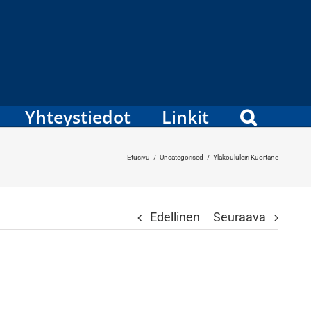
Yhteystiedot
Linkit
Etusivu
/
Uncategorised
/
Yläkoululeiri Kuortane
Edellinen
Seuraava