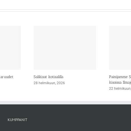
taruudet
Salikisat kotisalilla
Painijamme Si
kisoissa Ilmaj
28 helmikuun, 2026
22 helmikuun
KUMPPANIT