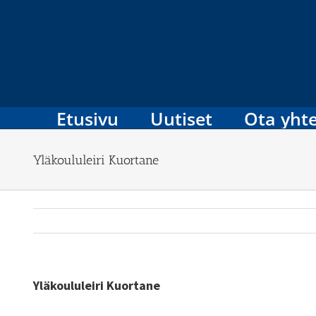
Skip
to
content
Etusivu
Uutiset
Ota yhte
Yläkoululeiri Kuortane
Yläkoululeiri Kuortane