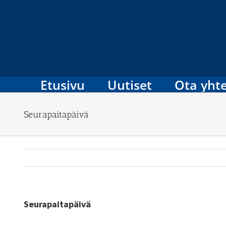
Skip
to
content
Etusivu
Uutiset
Ota yhte
Seurapaitapäivä
Seurapaitapäivä