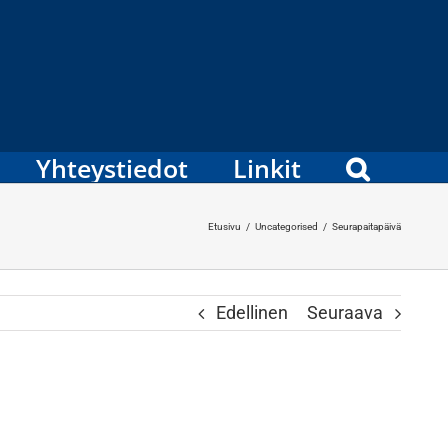
Yhteystiedot
Linkit
Etusivu
/
Uncategorised
/
Seurapaitapäivä
Edellinen
Seuraava