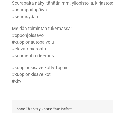
Seurapaita näkyi tänään mm. yliopistolla, kirjastoss
#seurapaitapäivä
#seurasydän
Meidän toimintaa tukemassa:
#oppohjoissavo
#kuopionautopalvelu
#elevatehieronta
#suomenbrodeeraus
#kuopionkisaveikottyttöpaini
#kuopionkisaveikot
#kkv
Share This Story, Choose Your Platform!