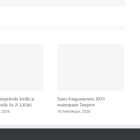
mpeleellä leirillä ja
Taisto Kangasniemen XXVI
oella (la 21.2.2026)
muistopainit Tampere
, 2026
16 helmikuun, 2026