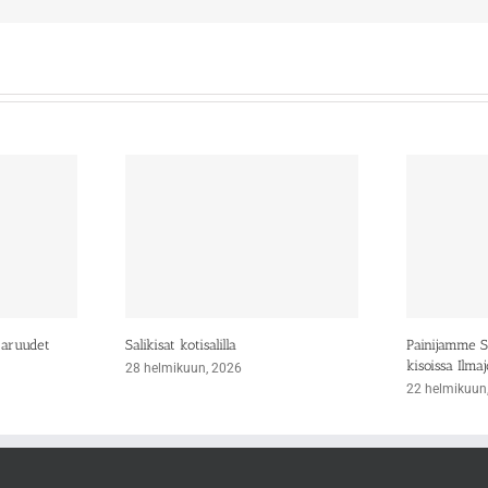
taruudet
Salikisat kotisalilla
Painijamme Si
kisoissa Ilmaj
28 helmikuun, 2026
22 helmikuun