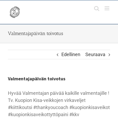
Skip
to
content
Valmentajapäivän toivotus
Edellinen
Seuraava
Valmentajapäivän toivotus
Hyvää Valmentajan päivää kaikille valmentajille !
Tv. Kuopion Kisa-veikkojen virkaveljet
#kiittikoutsi #thankyoucoach #kuopionkisaveikot
#kuopionkisaveikottyttöpaini #kkv