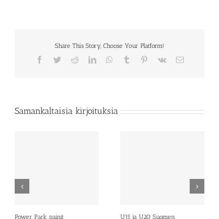
Share This Story, Choose Your Platform!
Facebook
Twitter
Reddit
LinkedIn
WhatsApp
Tumblr
Pinterest
Vk
Sähköposti
Samankaltaisia kirjoituksia
Power Park painit
U15 ja U20 Suomen