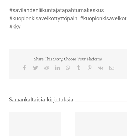
#savilahdenliikuntajatapahtumakeskus
#kuopionkisaveikottyttöpaini #kuopionkisaveikot
#kkv
Share This Story, Choose Your Platform!
Facebook
Twitter
Reddit
LinkedIn
WhatsApp
Tumblr
Pinterest
Vk
Sähköposti
Samankaltaisia kirjoituksia