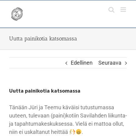
Skip
to
content
Uutta painikotia katsomassa
Edellinen
Seuraava
Uutta painikotia katsomassa
Tänään Jüri ja Teemu käväisi tutustumassa
uuteen, tulevaan (paini)kotiin Savilahden liikunta-
ja tapahtumakeskuksessa. Vielä ei mattoa ollut,
niin ei uskaltanut heittää
.