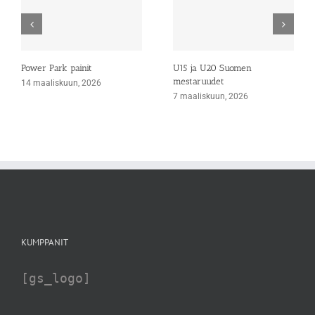
Power Park painit
U15 ja U20 Suomen
mestaruudet
14 maaliskuun, 2026
7 maaliskuun, 2026
KUMPPANIT
[gs_logo]