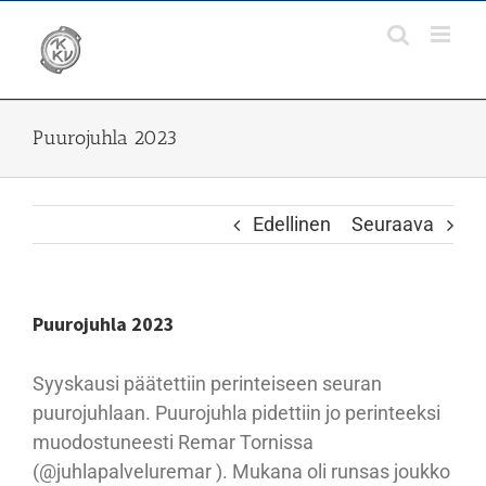
Skip
to
content
Puurojuhla 2023
Edellinen
Seuraava
Puurojuhla 2023
Syyskausi päätettiin perinteiseen seuran
puurojuhlaan. Puurojuhla pidettiin jo perinteeksi
muodostuneesti Remar Tornissa
(@juhlapalveluremar ). Mukana oli runsas joukko