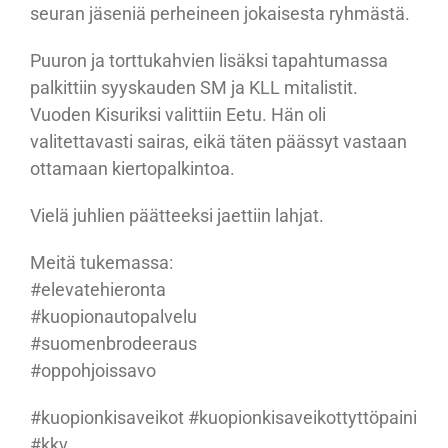
seuran jäseniä perheineen jokaisesta ryhmästä.
Puuron ja torttukahvien lisäksi tapahtumassa
palkittiin syyskauden SM ja KLL mitalistit.
Vuoden Kisuriksi valittiin Eetu. Hän oli
valitettavasti sairas, eikä täten päässyt vastaan
ottamaan kiertopalkintoa.
Vielä juhlien päätteeksi jaettiin lahjat.
Meitä tukemassa:
#elevatehieronta
#kuopionautopalvelu
#suomenbrodeeraus
#oppohjoissavo
#kuopionkisaveikot #kuopionkisaveikottyttöpaini
#kkv