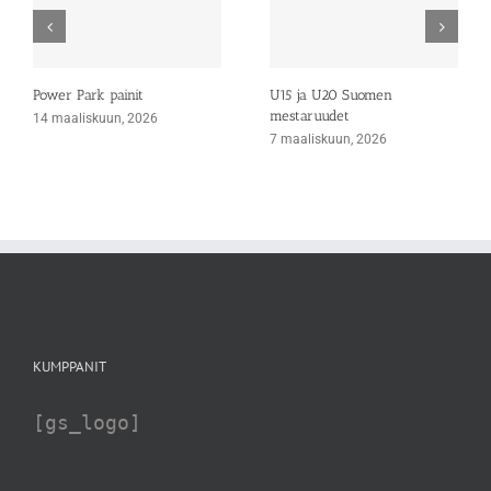
Power Park painit
U15 ja U20 Suomen
mestaruudet
14 maaliskuun, 2026
7 maaliskuun, 2026
KUMPPANIT
[gs_logo]