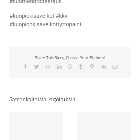
#suomenbrodeeraus
#kuopiokisaveikot #kkv
#kuopionkisaveikottyttöpaini
Share This Story, Choose Your Platform!
Facebook
Twitter
Reddit
LinkedIn
WhatsApp
Tumblr
Pinterest
Vk
Sähköposti
Samankaltaisia kirjoituksia