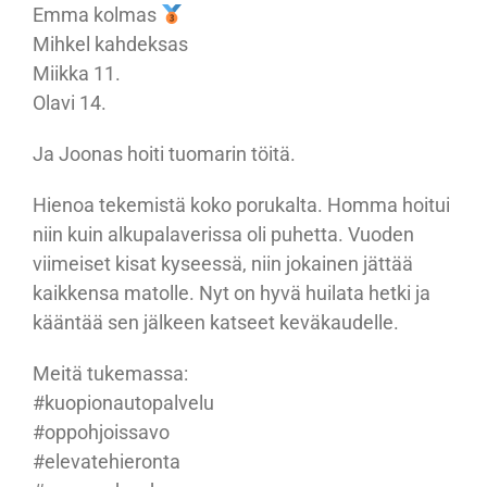
Emma kolmas
Mihkel kahdeksas
Miikka 11.
Olavi 14.
Ja Joonas hoiti tuomarin töitä.
Hienoa tekemistä koko porukalta. Homma hoitui
niin kuin alkupalaverissa oli puhetta. Vuoden
viimeiset kisat kyseessä, niin jokainen jättää
kaikkensa matolle. Nyt on hyvä huilata hetki ja
kääntää sen jälkeen katseet keväkaudelle.
Meitä tukemassa:
#kuopionautopalvelu
#oppohjoissavo
#elevatehieronta