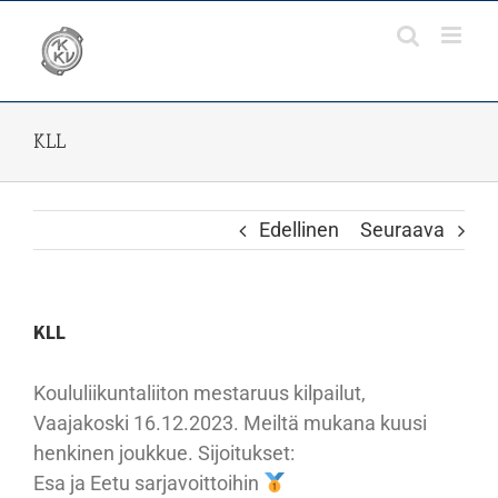
Skip
to
content
KLL
Edellinen
Seuraava
KLL
Koululiikuntaliiton mestaruus kilpailut,
Vaajakoski 16.12.2023. Meiltä mukana kuusi
henkinen joukkue. Sijoitukset:
Esa ja Eetu sarjavoittoihin