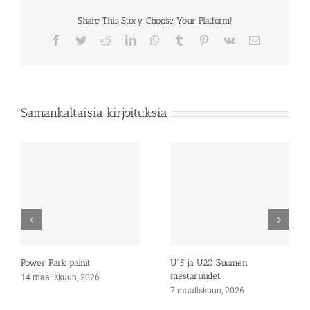
Share This Story, Choose Your Platform!
Facebook
Twitter
Reddit
LinkedIn
WhatsApp
Tumblr
Pinterest
Vk
Sähköposti
Samankaltaisia kirjoituksia
Power Park painit
U15 ja U20 Suomen
mestaruudet
14 maaliskuun, 2026
7 maaliskuun, 2026