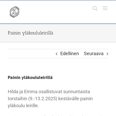
Skip
to
content
Painin yläkoululeirillä
Edellinen
Seuraava
Painin yläkoululeirillä
Hilda ja Emma osallistuvat sunnuntaista
torstaihin (9.-13.2.2025) kestävälle painin
yläkoulu leirille.