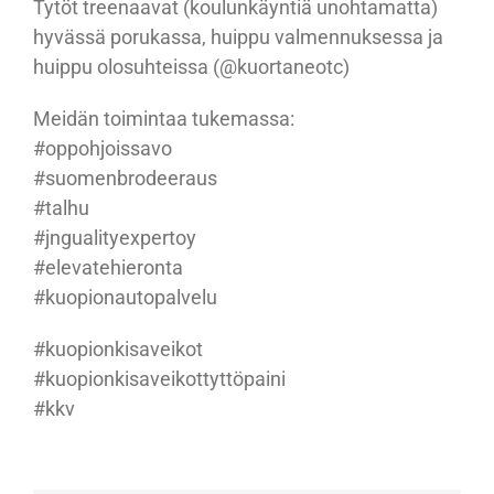
Tytöt treenaavat (koulunkäyntiä unohtamatta)
hyvässä porukassa, huippu valmennuksessa ja
huippu olosuhteissa (@kuortaneotc)
Meidän toimintaa tukemassa:
#oppohjoissavo
#suomenbrodeeraus
#talhu
#jngualityexpertoy
#elevatehieronta
#kuopionautopalvelu
#kuopionkisaveikot
#kuopionkisaveikottyttöpaini
#kkv