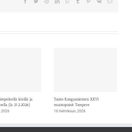
Facebook
Twitter
Reddit
LinkedIn
WhatsApp
Tumblr
Pinterest
Vk
Sähköpost
mpeleellä leirillä ja
Taisto Kangasniemen XXVI
oella (la 21.2.2026)
muistopainit Tampere
, 2026
16 helmikuun, 2026