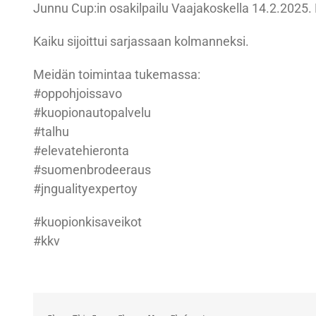
Junnu Cup:in osakilpailu Vaajakoskella 14.2.2025.
Kaiku sijoittui sarjassaan kolmanneksi.
Meidän toimintaa tukemassa:
#oppohjoissavo
#kuopionautopalvelu
#talhu
#elevatehieronta
#suomenbrodeeraus
#jngualityexpertoy
#kuopionkisaveikot
#kkv