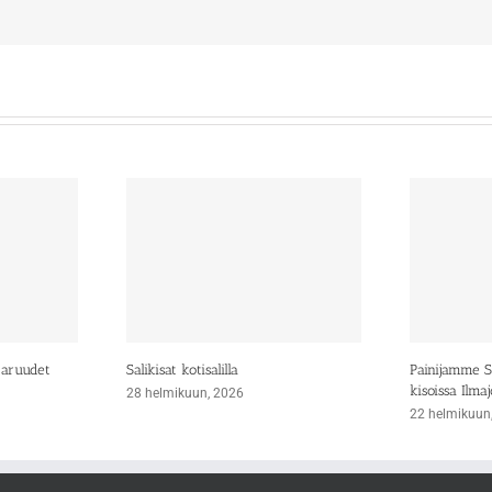
taruudet
Salikisat kotisalilla
Painijamme Si
kisoissa Ilmaj
28 helmikuun, 2026
22 helmikuun