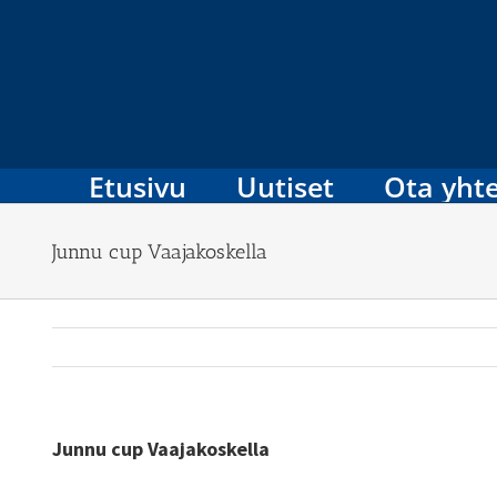
Skip
to
content
Etusivu
Uutiset
Ota yhte
Junnu cup Vaajakoskella
Junnu cup Vaajakoskella