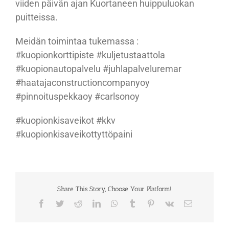
viiden päivän ajan Kuortaneen huippuluokan
puitteissa.
Meidän toimintaa tukemassa :
#kuopionkorttipiste #kuljetustaattola
#kuopionautopalvelu #juhlapalveluremar
#haatajaconstructioncompanyoy
#pinnoituspekkaoy #carlsonoy
#kuopionkisaveikot #kkv
#kuopionkisaveikottyttöpaini
Share This Story, Choose Your Platform!
Facebook
Twitter
Reddit
LinkedIn
WhatsApp
Tumblr
Pinterest
Vk
Sähköposti