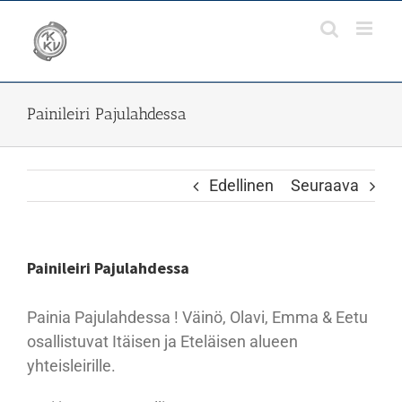
Skip
to
content
Painileiri Pajulahdessa
Edellinen
Seuraava
Painileiri Pajulahdessa
Painia Pajulahdessa ! Väinö, Olavi, Emma & Eetu
osallistuvat Itäisen ja Eteläisen alueen
yhteisleirille.