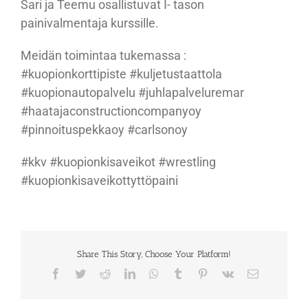
Sari ja Teemu osallistuvat I- tason
painivalmentaja kurssille.
Meidän toimintaa tukemassa :
#kuopionkorttipiste #kuljetustaattola
#kuopionautopalvelu #juhlapalveluremar
#haatajaconstructioncompanyoy
#pinnoituspekkaoy #carlsonoy
#kkv #kuopionkisaveikot #wrestling
#kuopionkisaveikottyttöpaini
Share This Story, Choose Your Platform!
Facebook
Twitter
Reddit
LinkedIn
WhatsApp
Tumblr
Pinterest
Vk
Sähköposti