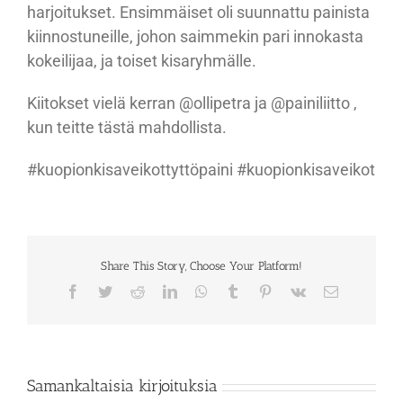
harjoitukset. Ensimmäiset oli suunnattu painista
kiinnostuneille, johon saimmekin pari innokasta
kokeilijaa, ja toiset kisaryhmälle.
Kiitokset vielä kerran @ollipetra ja @painiliitto ,
kun teitte tästä mahdollista.
#kuopionkisaveikottyttöpaini #kuopionkisaveikot
Share This Story, Choose Your Platform!
Facebook
Twitter
Reddit
LinkedIn
WhatsApp
Tumblr
Pinterest
Vk
Sähköposti
Samankaltaisia kirjoituksia