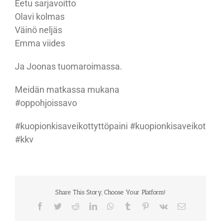
Eetu sarjavoitto
Olavi kolmas
Väinö neljäs
Emma viides
Ja Joonas tuomaroimassa.
Meidän matkassa mukana
#oppohjoissavo
#kuopionkisaveikottyttöpaini #kuopionkisaveikot
#kkv
Share This Story, Choose Your Platform!
Facebook
Twitter
Reddit
LinkedIn
WhatsApp
Tumblr
Pinterest
Vk
Sähköposti