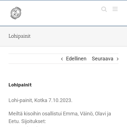
Skip
to
content
Lohipainit
Edellinen
Seuraava
Lohipainit
Lohi-painit, Kotka 7.10.2023.
Meiltä kisoihin osallistui Emma, Väinö, Olavi ja
Eetu. Sijoitukset: