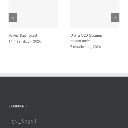
Power Park painit
U15 ja U20 Suomen
mestaruudet
14 maaliskuun, 2026
7 maaliskuun, 2026
KUMPPANIT
[gs_logo]