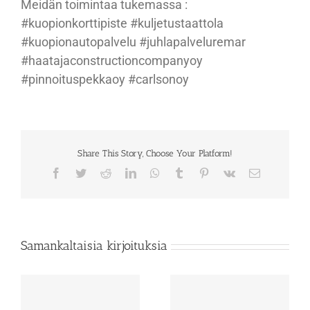
Meidän toimintaa tukemassa :
#kuopionkorttipiste #kuljetustaattola
#kuopionautopalvelu #juhlapalveluremar
#haatajaconstructioncompanyoy
#pinnoituspekkaoy #carlsonoy
Share This Story, Choose Your Platform!
Facebook
Twitter
Reddit
LinkedIn
WhatsApp
Tumblr
Pinterest
Vk
Sähköposti
Samankaltaisia kirjoituksia