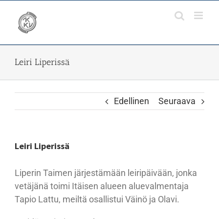
Skip
to
content
Leiri Liperissä
Edellinen
Seuraava
Leiri Liperissä
Liperin Taimen järjestämään leiripäivään, jonka
vetäjänä toimi Itäisen alueen aluevalmentaja
Tapio Lattu, meiltä osallistui Väinö ja Olavi.