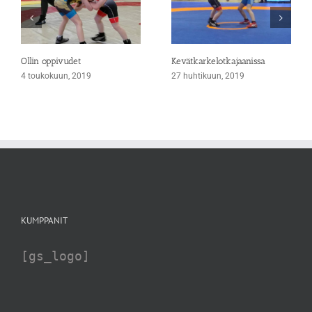
Ollin oppivudet
Kevätkarkelotkajaanissa
4 toukokuun, 2019
27 huhtikuun, 2019
KUMPPANIT
[gs_logo]