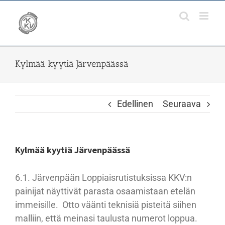
Skip
to
content
Kylmää kyytiä Järvenpäässä
Edellinen
Seuraava
Kylmää kyytiä Järvenpäässä
6.1. Järvenpään Loppiaisrutistuksissa KKV:n
painijat näyttivät parasta osaamistaan etelän
immeisille. Otto väänti teknisiä pisteitä siihen
malliin, että meinasi taulusta numerot loppua.