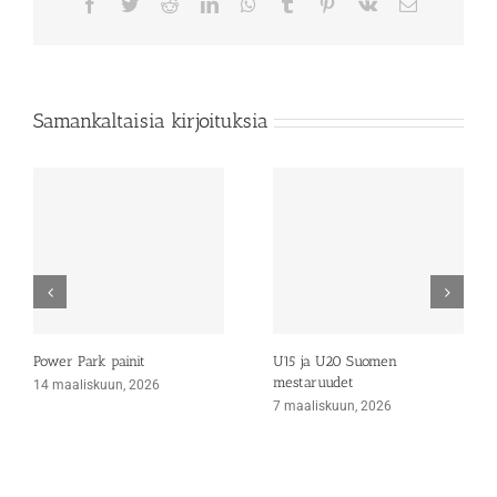
Facebook
Twitter
Reddit
LinkedIn
WhatsApp
Tumblr
Pinterest
Vk
Sähköposti
Samankaltaisia kirjoituksia
Power Park painit
U15 ja U20 Suomen
mestaruudet
14 maaliskuun, 2026
7 maaliskuun, 2026