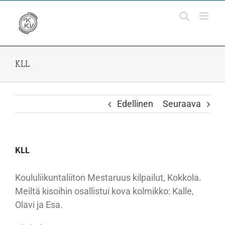
Skip
to
content
KLL
Edellinen
Seuraava
KLL
Koululiikuntaliiton Mestaruus kilpailut, Kokkola.
Meiltä kisoihin osallistui kova kolmikko: Kalle,
Olavi ja Esa.