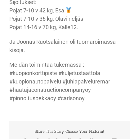
Sijoitukset:
Pojat 7-10 v 42 kg, Esa
Pojat 7-10 v 36 kg, Olavi neljäs
Pojat 14-16 v 70 kg, Kalle12.
Ja Joonas Ruotsalainen oli tuomaroimassa
kisoja.
Meidän toimintaa tukemassa :
#kuopionkorttipiste #kuljetustaattola
#kuopionautopalvelu #juhlapalveluremar
#haatajaconstructioncompanyoy
#pinnoituspekkaoy #carlsonoy
Share This Story, Choose Your Platform!