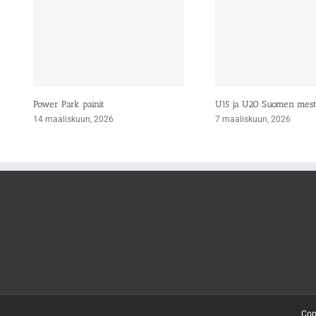
Power Park painit
U15 ja U20 Suomen mes
14 maaliskuun, 2026
7 maaliskuun, 2026
Cop