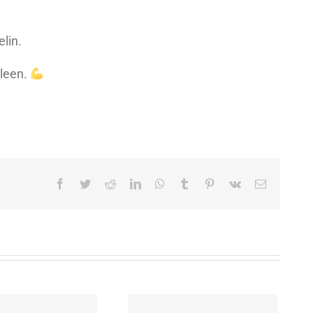
elin.
lleen.
Facebook
Twitter
Reddit
LinkedIn
WhatsApp
Tumblr
Pinterest
Vk
Sähköpost