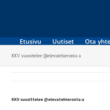
Skip
to
content
Etusivu
Uutiset
Ota yhte
KKV suosittelee @elevatehieronta:a
KKV suosittelee @elevatehieronta:a