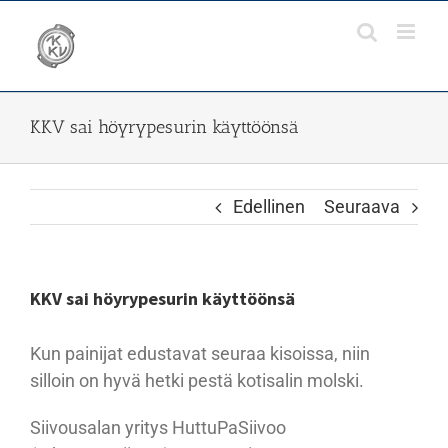
Skip
to
content
KKV sai höyrypesurin käyttöönsä
Edellinen
Seuraava
KKV sai höyrypesurin käyttöönsä
Kun painijat edustavat seuraa kisoissa, niin
silloin on hyvä hetki pestä kotisalin molski.
Siivousalan yritys HuttuPaSiivoo