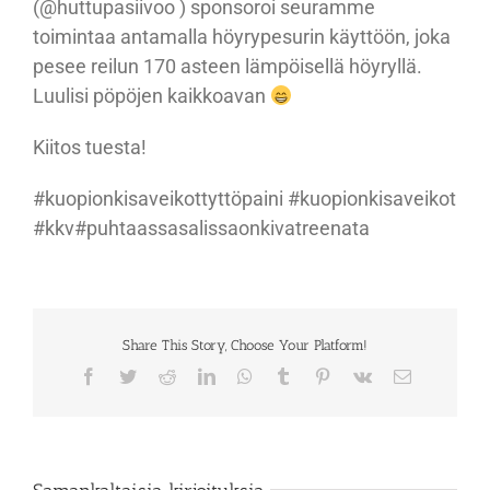
(@huttupasiivoo ) sponsoroi seuramme
toimintaa antamalla höyrypesurin käyttöön, joka
pesee reilun 170 asteen lämpöisellä höyryllä.
Luulisi pöpöjen kaikkoavan
Kiitos tuesta!
#kuopionkisaveikottyttöpaini #kuopionkisaveikot
#kkv#puhtaassasalissaonkivatreenata
Share This Story, Choose Your Platform!
Facebook
Twitter
Reddit
LinkedIn
WhatsApp
Tumblr
Pinterest
Vk
Sähköposti