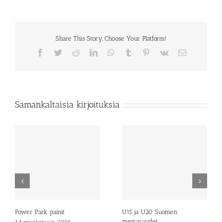
Share This Story, Choose Your Platform!
Facebook
Twitter
Reddit
LinkedIn
WhatsApp
Tumblr
Pinterest
Vk
Sähköposti
Samankaltaisia kirjoituksia
Power Park painit
U15 ja U20 Suomen
mestaruudet