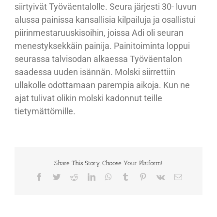
siirtyivät Työväentalolle. Seura järjesti 30- luvun
alussa painissa kansallisia kilpailuja ja osallistui
piirinmestaruuskisoihin, joissa Adi oli seuran
menestyksekkäin painija. Painitoiminta loppui
seurassa talvisodan alkaessa Työväentalon
saadessa uuden isännän. Molski siirrettiin
ullakolle odottamaan parempia aikoja. Kun ne
ajat tulivat olikin molski kadonnut teille
tietymättömille.
Share This Story, Choose Your Platform!
Facebook
Twitter
Reddit
LinkedIn
WhatsApp
Tumblr
Pinterest
Vk
Sähköposti