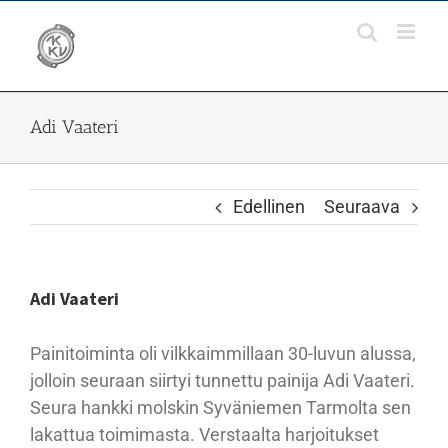
Skip
to
content
Adi Vaateri
Edellinen
Seuraava
Adi Vaateri
Painitoiminta oli vilkkaimmillaan 30-luvun alussa,
jolloin seuraan siirtyi tunnettu painija Adi Vaateri.
Seura hankki molskin Syväniemen Tarmolta sen
lakattua toimimasta. Verstaalta harjoitukset