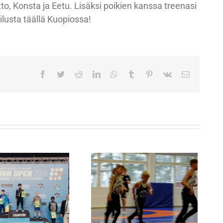
tto, Konsta ja Eetu. Lisäksi poikien kanssa treenasi
ilusta täällä Kuopiossa!
Facebook
Twitter
Reddit
LinkedIn
WhatsApp
Tumblr
Pinterest
Vk
Sähköpost