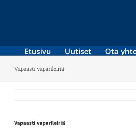
Skip
to
content
Etusivu
Uutiset
Ota yhte
Vapaasti vaparileiriä
Vapaasti vaparileiriä