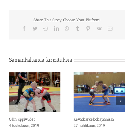
Share This Story, Choose Your Platform!
Facebook
Twitter
Reddit
LinkedIn
WhatsApp
Tumblr
Pinterest
Vk
Sähköposti
Samankaltaisia kirjoituksia
Ollin oppivudet
Kevätkarkelotkajaanissa
4 toukokuun, 2019
27 huhtikuun, 2019