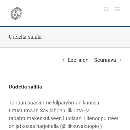
Skip
to
content
Uudella salilla
Edellinen
Seuraava
Uudella salilla
Tänään pääsimme kilparyhmän kanssa
tutustumaan Savilahden liikunta -ja
tapahtumakeskukseen Luolaan. Hienot puitteet
on jatkossa harjoitella (@liikkuvakuopio )