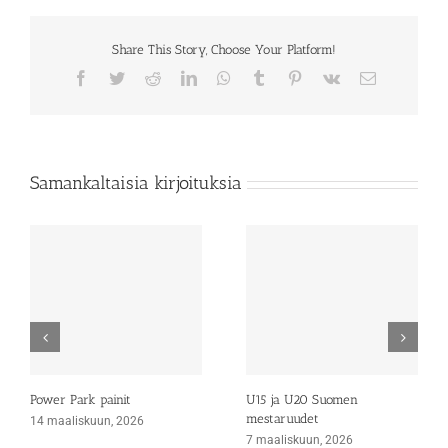
Share This Story, Choose Your Platform!
Facebook
Twitter
Reddit
LinkedIn
WhatsApp
Tumblr
Pinterest
Vk
Sähköposti
Samankaltaisia kirjoituksia
Power Park painit
U15 ja U20 Suomen
mestaruudet
14 maaliskuun, 2026
7 maaliskuun, 2026