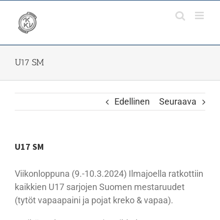
Skip
to
content
U17 SM
Edellinen
Seuraava
U17 SM
Viikonloppuna (9.-10.3.2024) Ilmajoella ratkottiin
kaikkien U17 sarjojen Suomen mestaruudet
(tytöt vapaapaini ja pojat kreko & vapaa).