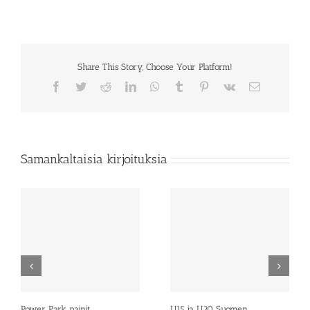
Share This Story, Choose Your Platform!
Facebook
Twitter
Reddit
LinkedIn
WhatsApp
Tumblr
Pinterest
Vk
Sähköposti
Samankaltaisia kirjoituksia
Power Park painit
U15 ja U20 Suomen