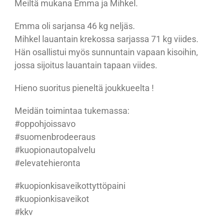
Meiltä mukana Emma ja Mihkel.
Emma oli sarjansa 46 kg neljäs.
Mihkel lauantain krekossa sarjassa 71 kg viides.
Hän osallistui myös sunnuntain vapaan kisoihin,
jossa sijoitus lauantain tapaan viides.
Hieno suoritus pieneltä joukkueelta !
Meidän toimintaa tukemassa:
#oppohjoissavo
#suomenbrodeeraus
#kuopionautopalvelu
#elevatehieronta
#kuopionkisaveikottyttöpaini
#kuopionkisaveikot
#kkv