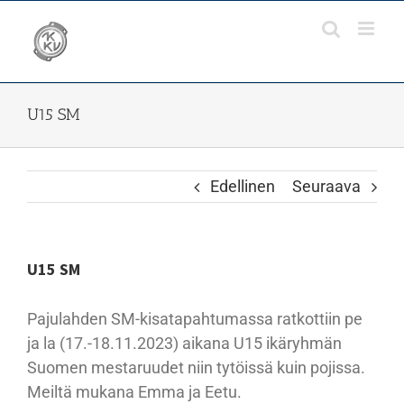
Skip
to
content
U15 SM
Edellinen
Seuraava
U15 SM
Pajulahden SM-kisatapahtumassa ratkottiin pe
ja la (17.-18.11.2023) aikana U15 ikäryhmän
Suomen mestaruudet niin tytöissä kuin pojissa.
Meiltä mukana Emma ja Eetu.