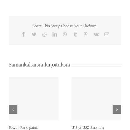
Share This Story, Choose Your Platform!
Facebook
Twitter
Reddit
LinkedIn
WhatsApp
Tumblr
Pinterest
Vk
Sähköposti
Samankaltaisia kirjoituksia
Power Park painit
U15 ja U20 Suomen