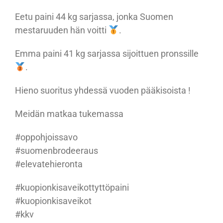
Eetu paini 44 kg sarjassa, jonka Suomen
mestaruuden hän voitti
.
Emma paini 41 kg sarjassa sijoittuen pronssille
.
Hieno suoritus yhdessä vuoden pääkisoista !
Meidän matkaa tukemassa
#oppohjoissavo
#suomenbrodeeraus
#elevatehieronta
#kuopionkisaveikottyttöpaini
#kuopionkisaveikot
#kkv