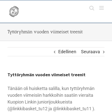
Skip
to
content
Tyttöryhmän vuoden viimeiset treenit
Edellinen
Seuraava
Tyttöryhmän vuoden viimeiset treenit
Tänään oli huisketta salilla, kun tyttöryhmän
vuoden viimeisiin harkkoihin saatiin vieraita
Kuopion Linkin juniorijoukkueista
(@linkkibasket_tu12 ja @linkkibasket_tu11 ).