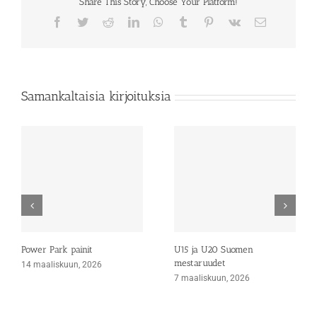
Share This Story, Choose Your Platform!
Facebook
Twitter
Reddit
LinkedIn
WhatsApp
Tumblr
Pinterest
Vk
Sähköposti
Samankaltaisia kirjoituksia
Power Park painit
U15 ja U20 Suomen
mestaruudet
14 maaliskuun, 2026
7 maaliskuun, 2026