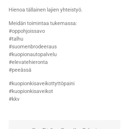
Hienoa tällainen lajien yhteistyö.
Meidän toimintaa tukemassa:
#oppohjoissavo
#talhu
#suomenbrodeeraus
#kuopionautopalvelu
#elevatehieronta
#peeässä
#kuopionkisaveikottyttöpaini
#kuopionkisaveikot
#kkv