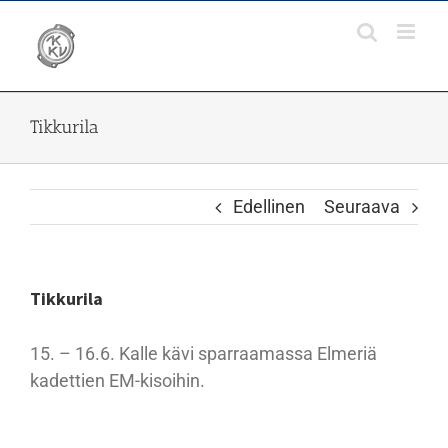
Skip
to
content
Tikkurila
Edellinen
Seuraava
Tikkurila
15. – 16.6. Kalle kävi sparraamassa Elmeriä
kadettien EM-kisoihin.