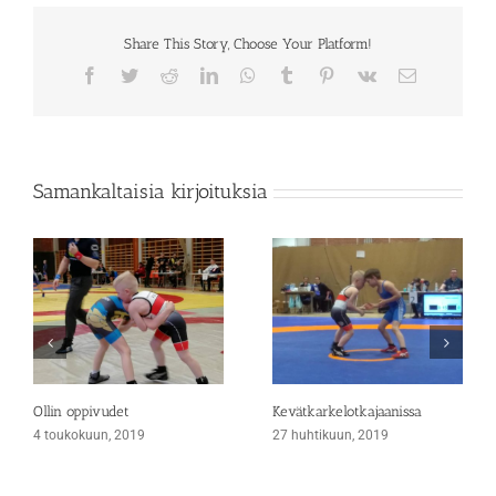
Share This Story, Choose Your Platform!
Facebook
Twitter
Reddit
LinkedIn
WhatsApp
Tumblr
Pinterest
Vk
Sähköposti
Samankaltaisia kirjoituksia
Ollin oppivudet
Kevätkarkelotkajaanissa
4 toukokuun, 2019
27 huhtikuun, 2019