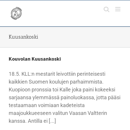
Skip
to
content
Kuusankoski
Kouvolan Kuusankoski
18.5. KLL:n mestarit leivottiin perinteisesti
kaikkien Suomen koulujen parhaimmista.
Kuopioon pronssia toi Kalle joka paini kokeeksi
sarjaansa ylemmässä painoluokassa, jotta pääsi
testaamaan voimiaan kadeteista
maajoukkueeseen valitun Vaasan Valtterin
kanssa. Antilla ei [...]