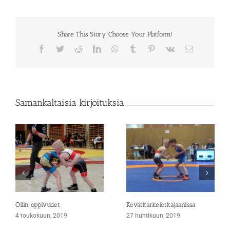
Share This Story, Choose Your Platform!
Facebook
Twitter
Reddit
LinkedIn
WhatsApp
Tumblr
Pinterest
Vk
Sähköposti
Samankaltaisia kirjoituksia
Ollin oppivudet
Kevätkarkelotkajaanissa
4 toukokuun, 2019
27 huhtikuun, 2019