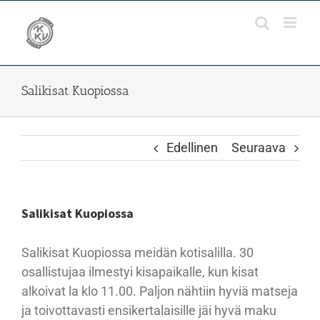
Skip
to
content
Salikisat Kuopiossa
Edellinen
Seuraava
Salikisat Kuopiossa
Salikisat Kuopiossa meidän kotisalilla. 30
osallistujaa ilmestyi kisapaikalle, kun kisat
alkoivat la klo 11.00. Paljon nähtiin hyviä matseja
ja toivottavasti ensikertalaisille jäi hyvä maku