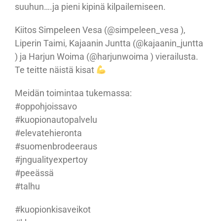
suuhun….ja pieni kipinä kilpailemiseen.
Kiitos Simpeleen Vesa (@simpeleen_vesa ),
Liperin Taimi, Kajaanin Juntta (@kajaanin_juntta
) ja Harjun Woima (@harjunwoima ) vierailusta.
Te teitte näistä kisat
Meidän toimintaa tukemassa:
#oppohjoissavo
#kuopionautopalvelu
#elevatehieronta
#suomenbrodeeraus
#jngualityexpertoy
#peeässä
#talhu
#kuopionkisaveikot