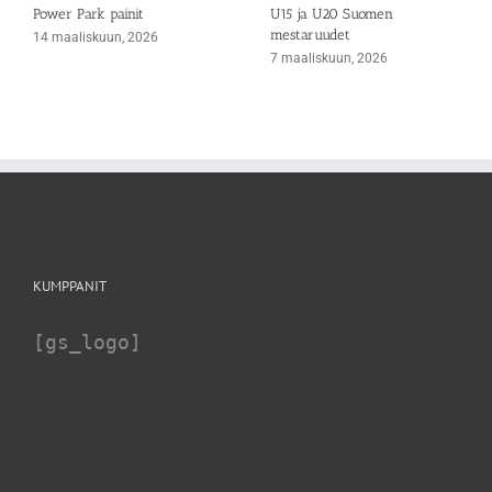
Power Park painit
U15 ja U20 Suomen
mestaruudet
14 maaliskuun, 2026
7 maaliskuun, 2026
KUMPPANIT
[gs_logo]