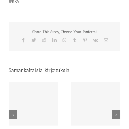
#kkv
Share This Story, Choose Your Platform!
Facebook
Twitter
Reddit
LinkedIn
WhatsApp
Tumblr
Pinterest
Vk
Sähköposti
Samankaltaisia kirjoituksia