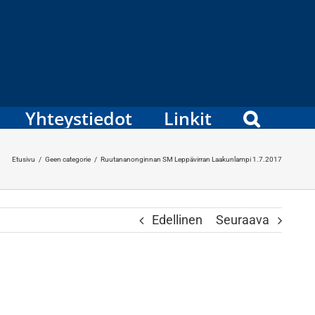
Yhteystiedot
Linkit
Etusivu
/
Geen categorie
/
Ruutananonginnan SM Leppävirran Laakunlampi 1.7.2017
Edellinen
Seuraava