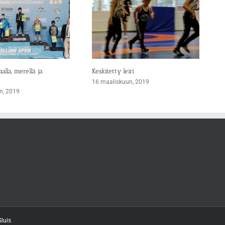
lla, merellä ja
Keskitetty leiri
16 maaliskuun, 2019
n, 2019
luis