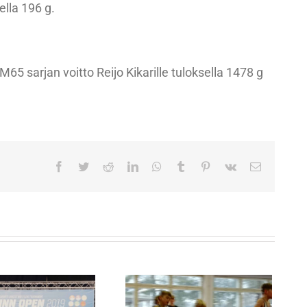
ella 196 g.
65 sarjan voitto Reijo Kikarille tuloksella 1478 g
Facebook
Twitter
Reddit
LinkedIn
WhatsApp
Tumblr
Pinterest
Vk
Sähköpost