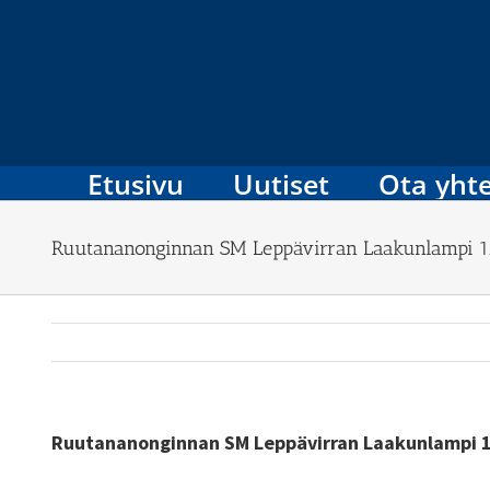
Skip
to
content
Etusivu
Uutiset
Ota yhte
Ruutananonginnan SM Leppävirran Laakunlampi 1
Ruutananonginnan SM Leppävirran Laakunlampi 1