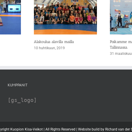
Alakoulua alavilla mailla
Poikamme maa
Tallinnassa.
10 huhtikuun, 2019
31 maaliskuu
KUMPPANIT
[gs_logo]
yright Kuopion Kisa-Veikot | All Rights Reserved | Website build by
Richard van der S