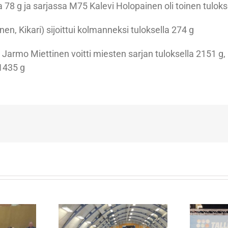
la 78 g ja sarjassa M75 Kalevi Holopainen oli toinen tuloks
n, Kikari) sijoittui kolmanneksi tuloksella 274 g
Jarmo Miettinen voitti miesten sarjan tuloksella 2151 g, M
 1435 g