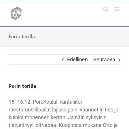
Skip
to
content
Porin torilla
Edellinen
Seuraava
Porin torilla
15.-16.12. Pori.Koululiikuntaliiton
mestaruuskilpailut lajissa paini väännetiin ties jo
kuinka monennen kerran. Ja näin syksyisin
tietysti tyyli oli vapaa. Kuopiosta mukana Otto ja