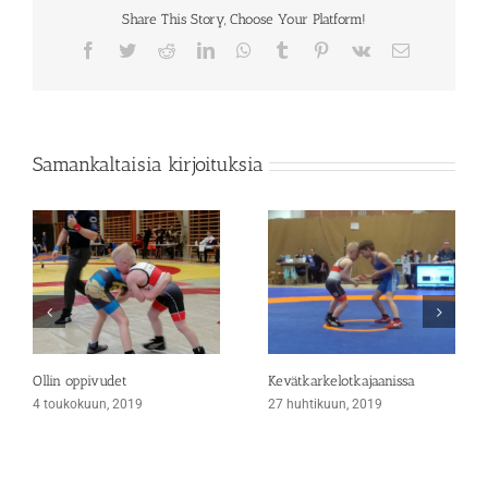
Share This Story, Choose Your Platform!
Facebook
Twitter
Reddit
LinkedIn
WhatsApp
Tumblr
Pinterest
Vk
Sähköposti
Samankaltaisia kirjoituksia
Ollin oppivudet
Kevätkarkelotkajaanissa
4 toukokuun, 2019
27 huhtikuun, 2019