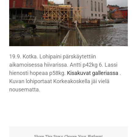
19.9. Kotka. Lohipaini pärskäytettiin
aikamoisessa hiivarissa. Antti p42kg 6. Lassi
hienosti hopeaa p58kg.
Kisakuvat galleriassa
.
Kuvan lohiportaat Korkeakoskella jäi vielä
nousematta.
Share This Story, Choose Your Platform!