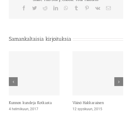
Facebook
Twitter
Reddit
LinkedIn
WhatsApp
Tumblr
Pinterest
Vk
Sähköposti
Samankaltaisia kirjoituksia
Kunnon kundeja Kotkasta
Väinö Hakkarainen
4 helmikuun, 2017
12 syyskuun, 2015