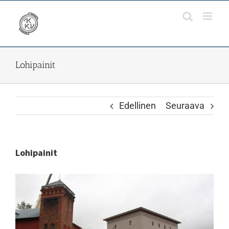
Skip
to
content
Lohipainit
Edellinen
Seuraava
Lohipainit