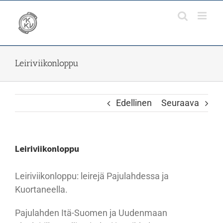
Skip
to
content
Leiriviikonloppu
Edellinen
Seuraava
Leiriviikonloppu
Leiriviikonloppu: leirejä Pajulahdessa ja
Kuortaneella.
Pajulahden Itä-Suomen ja Uudenmaan