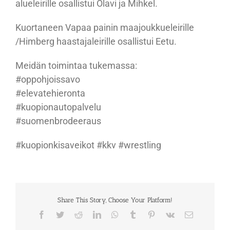
alueleirille osallistui Olavi ja Mihkel.
Kuortaneen Vapaa painin maajoukkueleirille
/Himberg haastajaleirille osallistui Eetu.
Meidän toimintaa tukemassa:
#oppohjoissavo
#elevatehieronta
#kuopionautopalvelu
#suomenbrodeeraus
#kuopionkisaveikot #kkv #wrestling
Share This Story, Choose Your Platform!
Facebook
Twitter
Reddit
LinkedIn
WhatsApp
Tumblr
Pinterest
Vk
Sähköposti