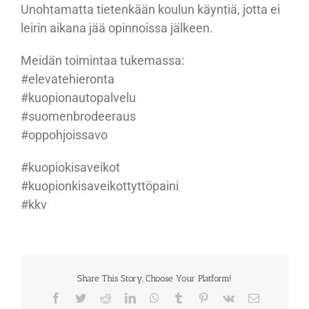
Unohtamatta tietenkään koulun käyntiä, jotta ei
leirin aikana jää opinnoissa jälkeen.
Meidän toimintaa tukemassa:
#elevatehieronta
#kuopionautopalvelu
#suomenbrodeeraus
#oppohjoissavo
#kuopiokisaveikot
#kuopionkisaveikottyttöpaini
#kkv
Share This Story, Choose Your Platform!
Facebook
Twitter
Reddit
LinkedIn
WhatsApp
Tumblr
Pinterest
Vk
Sähköposti