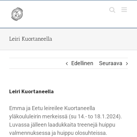
Skip
to
content
Leiri Kuortaneella
Edellinen
Seuraava
Leiri Kuortaneella
Emma ja Eetu leireilee Kuortaneella
yläkoululeirin merkeissä (su 14.- to 18.1.2024).
Luvassa jälleen laadukkaita treenejä huippu
valmennuksessa ja huippu olosuhteissa.