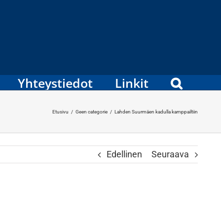
Yhteystiedot
Linkit
Etusivu
/
Geen categorie
/
Lahden Suurmäen kadulla kamppailtiin
Edellinen
Seuraava