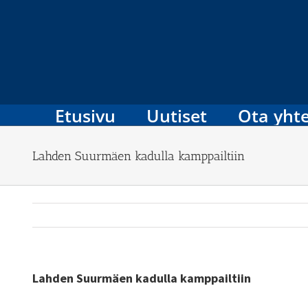
Skip
to
content
Etusivu
Uutiset
Ota yhte
Lahden Suurmäen kadulla kamppailtiin
Lahden Suurmäen kadulla kamppailtiin