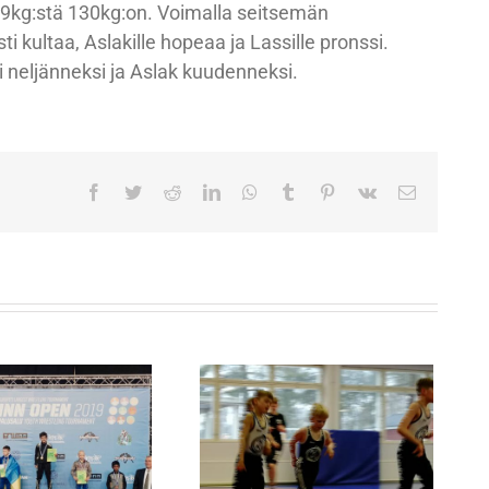
 29kg:stä 130kg:on. Voimalla seitsemän
 kultaa, Aslakille hopeaa ja Lassille pronssi.
i neljänneksi ja Aslak kuudenneksi.
Facebook
Twitter
Reddit
LinkedIn
WhatsApp
Tumblr
Pinterest
Vk
Sähköpost