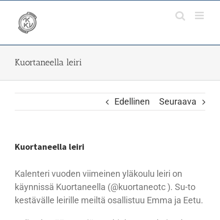
Skip
to
content
Kuortaneella leiri
Edellinen
Seuraava
Kuortaneella leiri
Kalenteri vuoden viimeinen yläkoulu leiri on
käynnissä Kuortaneella (@kuortaneotc ). Su-to
kestävälle leirille meiltä osallistuu Emma ja Eetu.