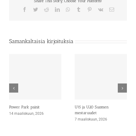
Share This Story, Choose Your Platform!
Facebook
Twitter
Reddit
LinkedIn
WhatsApp
Tumblr
Pinterest
Vk
Sähköposti
Samankaltaisia kirjoituksia
Power Park painit
U15 ja U20 Suomen
mestaruudet
14 maaliskuun, 2026
7 maaliskuun, 2026