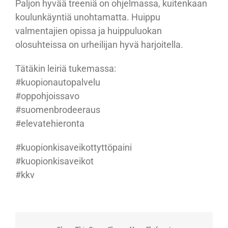
Paljon hyvää treeniä on ohjelmassa, kuitenkaan
koulunkäyntiä unohtamatta. Huippu
valmentajien opissa ja huippuluokan
olosuhteissa on urheilijan hyvä harjoitella.
Tätäkin leiriä tukemassa:
#kuopionautopalvelu
#oppohjoissavo
#suomenbrodeeraus
#elevatehieronta
#kuopionkisaveikottyttöpaini
#kuopionkisaveikot
#kkv