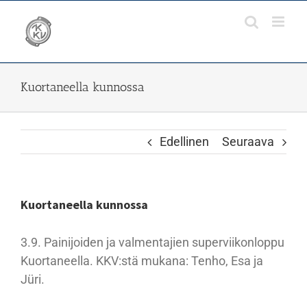
Skip
to
content
Kuortaneella kunnossa
Edellinen
Seuraava
Kuortaneella kunnossa
3.9. Painijoiden ja valmentajien superviikonloppu
Kuortaneella. KKV:stä mukana: Tenho, Esa ja
Jüri.