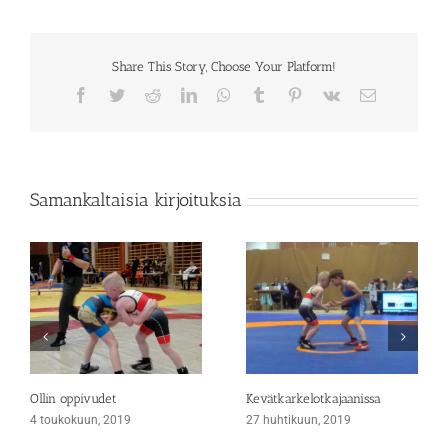
Share This Story, Choose Your Platform!
Facebook
Twitter
Reddit
LinkedIn
WhatsApp
Tumblr
Pinterest
Vk
Sähköposti
Samankaltaisia kirjoituksia
Ollin oppivudet
Kevätkarkelotkajaanissa
4 toukokuun, 2019
27 huhtikuun, 2019