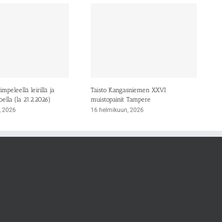
mpeleellä leirillä ja
Taisto Kangasniemen XXVI
oella (la 21.2.2026)
muistopainit Tampere
, 2026
16 helmikuun, 2026