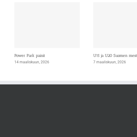
Power Park painit
U15 ja U20 Suomen mes
14 maaliskuun, 2026
7 maaliskuun, 2026