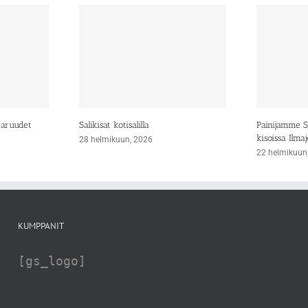
taruudet
Salikisat kotisalilla
Painijamme Si
kisoissa Ilmaj
28 helmikuun, 2026
22 helmikuun
KUMPPANIT
[gs_logo]