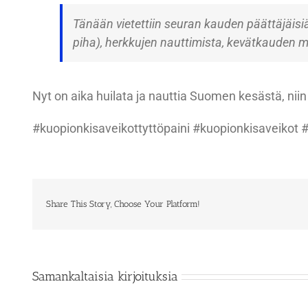
Tänään vietettiin seuran kauden päättäjäisiä
piha), herkkujen nauttimista, kevätkauden
Nyt on aika huilata ja nauttia Suomen kesästä, nii
#kuopionkisaveikottyttöpaini #kuopionkisaveikot 
Share This Story, Choose Your Platform!
Samankaltaisia kirjoituksia