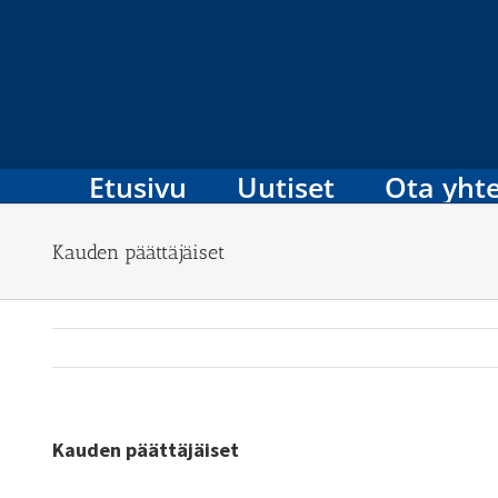
Skip
to
content
Etusivu
Uutiset
Ota yhte
Kauden päättäjäiset
Kauden päättäjäiset