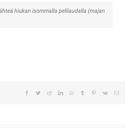
 tähteä hiukan isommalla pelilaudalla (majan
Facebook
Twitter
Reddit
LinkedIn
WhatsApp
Tumblr
Pinterest
Vk
Sähköpost