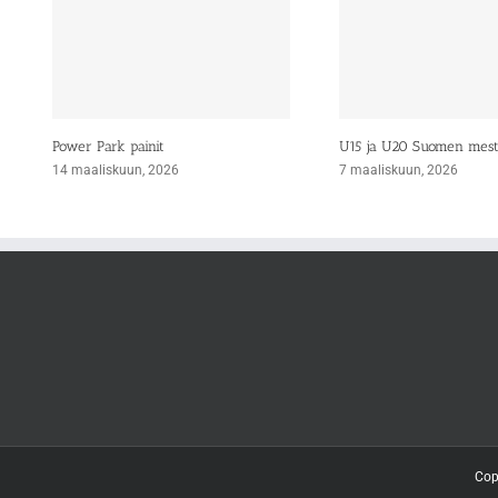
Power Park painit
U15 ja U20 Suomen mes
14 maaliskuun, 2026
7 maaliskuun, 2026
Cop