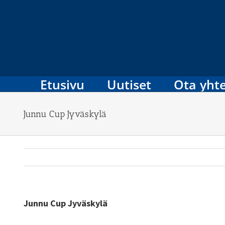
Skip
to
content
Etusivu
Uutiset
Ota yhte
Junnu Cup Jyväskylä
Junnu Cup Jyväskylä