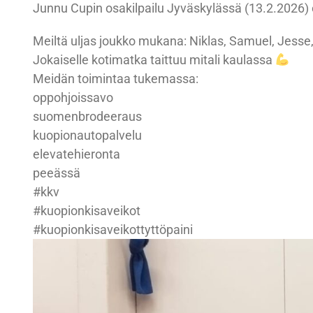
Junnu Cupin osakilpailu Jyväskylässä (13.2.2026) o
Meiltä uljas joukko mukana: Niklas, Samuel, Jesse,
Jokaiselle kotimatka taittuu mitali kaulassa
Meidän toimintaa tukemassa:
oppohjoissavo
suomenbrodeeraus
kuopionautopalvelu
elevatehieronta
peeässä
#kkv
#kuopionkisaveikot
#kuopionkisaveikottyttöpaini