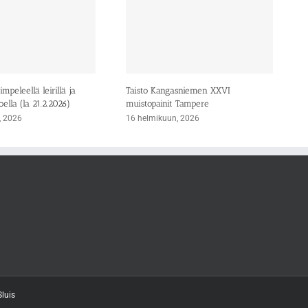
mpeleellä leirillä ja
Taisto Kangasniemen XXVI
oella (la 21.2.2026)
muistopainit Tampere
, 2026
16 helmikuun, 2026
luis