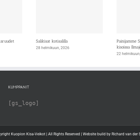
taruudet
Salikisat kotisalilla
Painijamme Si
kisoissa Ilmaj
28 helmikuun, 2026
22 helmikuun
KUMPPANIT
[gs_logo]
yright Kuopion Kisa-Veikot | All Rights Reserved | Website build by
Richard van der S