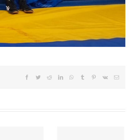
Facebook
Twitter
Reddit
LinkedIn
WhatsApp
Tumblr
Pinterest
Vk
Sähköpost