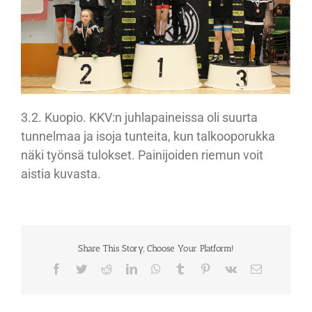
3.2. Kuopio. KKV:n juhlapaineissa oli suurta
tunnelmaa ja isoja tunteita, kun talkooporukka
näki työnsä tulokset. Painijoiden riemun voit
aistia kuvasta.
Share This Story, Choose Your Platform!
Facebook
Twitter
Reddit
LinkedIn
WhatsApp
Tumblr
Pinterest
Vk
Sähköposti