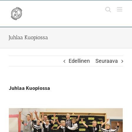
Skip
to
content
Juhlaa Kuopiossa
Edellinen
Seuraava
Juhlaa Kuopiossa