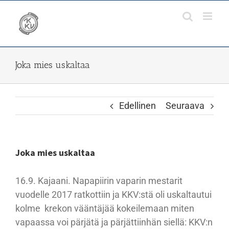
Skip
to
content
Joka mies uskaltaa
Edellinen
Seuraava
Joka mies uskaltaa
16.9. Kajaani. Napapiirin vaparin mestarit
vuodelle 2017 ratkottiin ja KKV:stä oli uskaltautui
kolme krekon vääntäjää kokeilemaan miten
vapaassa voi pärjätä ja pärjättiinhän siellä: KKV:n