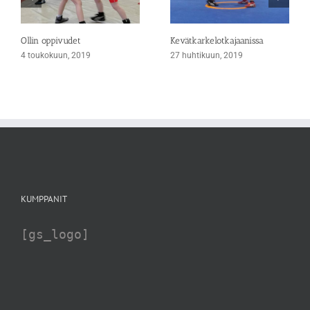
Ollin oppivudet
Kevätkarkelotkajaanissa
4 toukokuun, 2019
27 huhtikuun, 2019
KUMPPANIT
[gs_logo]