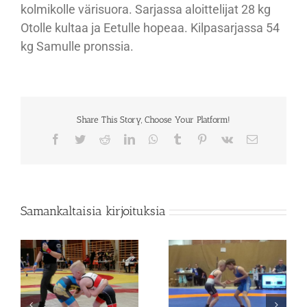
kolmikolle värisuora. Sarjassa aloittelijat 28 kg
Otolle kultaa ja Eetulle hopeaa. Kilpasarjassa 54
kg Samulle pronssia.
Share This Story, Choose Your Platform!
Facebook
Twitter
Reddit
LinkedIn
WhatsApp
Tumblr
Pinterest
Vk
Sähköposti
Samankaltaisia kirjoituksia