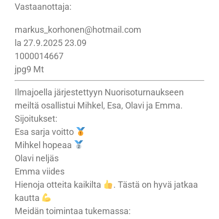
Vastaanottaja:
markus_korhonen@hotmail.com
la 27.9.2025 23.09
1000014667
jpg
9 Mt
Ilmajoella järjestettyyn Nuorisoturnaukseen
meiltä osallistui Mihkel, Esa, Olavi ja Emma.
Sijoitukset:
Esa sarja voitto
Mihkel hopeaa
Olavi neljäs
Emma viides
Hienoja otteita kaikilta
. Tästä on hyvä jatkaa
kautta
Meidän toimintaa tukemassa: