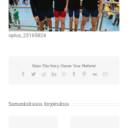
oplus_25165824
Share This Story, Choose Your Platform!
Facebook
Twitter
Reddit
LinkedIn
WhatsApp
Tumblr
Pinterest
Vk
Sähköposti
Samankaltaisia kirjoituksia