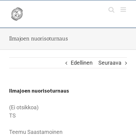
Skip
to
content
Ilmajoen nuorisoturnaus
Edellinen
Seuraava
Ilmajoen nuorisoturnaus
(Ei otsikkoa)
TS
Teemu Saastamoinen