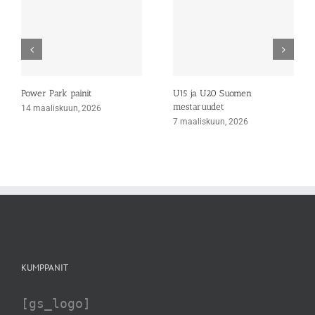
Power Park painit
U15 ja U20 Suomen
mestaruudet
14 maaliskuun, 2026
7 maaliskuun, 2026
KUMPPANIT
[gs_logo]