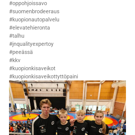
#oppohjoissavo
#suomenbrodeeraus
#kuopionautopalvelu
#elevatehieronta
#talhu
#jnqualityexpertoy
#peeässä
#kkv
#kuopionkisaveikot
#kuopionkisaveikottyttöpaini