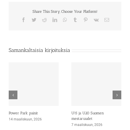
Share This Story, Choose Your Platform!
Facebook
Twitter
Reddit
LinkedIn
WhatsApp
Tumblr
Pinterest
Vk
Sähköposti
Samankaltaisia kirjoituksia
Power Park painit
U15 ja U20 Suomen
mestaruudet
14 maaliskuun, 2026
7 maaliskuun, 2026