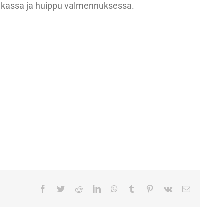
orukassa ja huippu valmennuksessa.
Facebook
Twitter
Reddit
LinkedIn
WhatsApp
Tumblr
Pinterest
Vk
Sähköpost