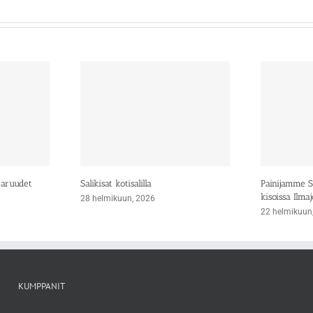
taruudet
Salikisat kotisalilla
Painijamme Si
kisoissa Ilmaj
28 helmikuun, 2026
22 helmikuun
KUMPPANIT