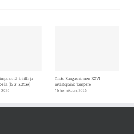
mpeleellä leirillä ja
Taisto Kangasniemen XXVI
oella (la 21.2.2026)
muistopainit Tampere
, 2026
16 helmikuun, 2026