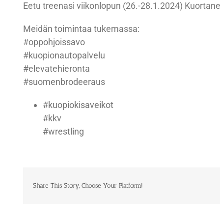
Eetu treenasi viikonlopun (26.-28.1.2024) Kuortan
Meidän toimintaa tukemassa:
#oppohjoissavo
#kuopionautopalvelu
#elevatehieronta
#suomenbrodeeraus
#kuopiokisaveikot
#kkv
#wrestling
Share This Story, Choose Your Platform!