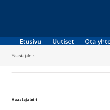
Skip
to
content
Etusivu
Uutiset
Ota yhte
Haastajaleiri
Haastajaleiri