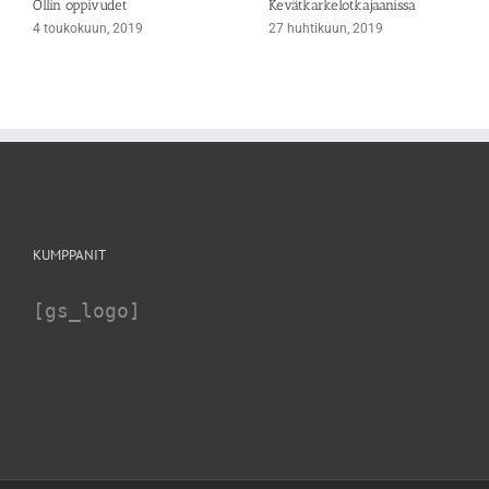
Ollin oppivudet
Kevätkarkelotkajaanissa
4 toukokuun, 2019
27 huhtikuun, 2019
KUMPPANIT
[gs_logo]