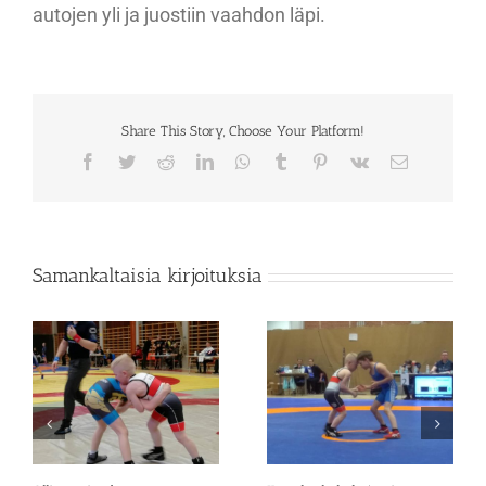
autojen yli ja juostiin vaahdon läpi.
Share This Story, Choose Your Platform!
Facebook
Twitter
Reddit
LinkedIn
WhatsApp
Tumblr
Pinterest
Vk
Sähköposti
Samankaltaisia kirjoituksia